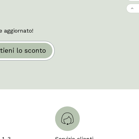

e aggiornato!
tieni lo sconto
 1-3
Servizio clienti