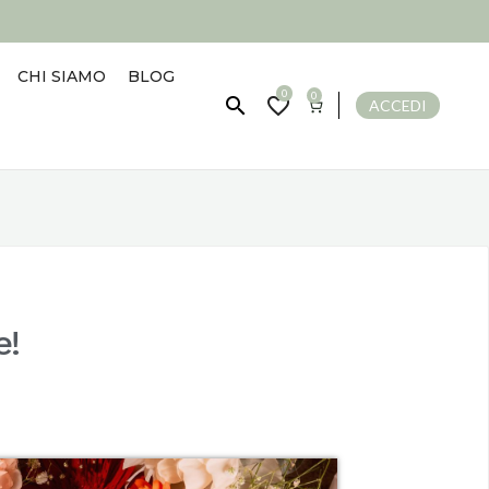
CHI SIAMO
BLOG
0
0


ACCEDI
e!