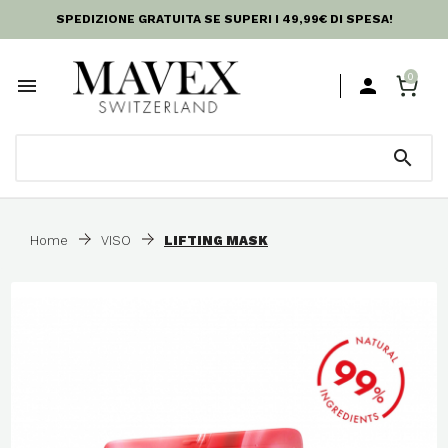
SPEDIZIONE GRATUITA SE SUPERI I 49,99€ DI SPESA!
0



Home
VISO
LIFTING MASK