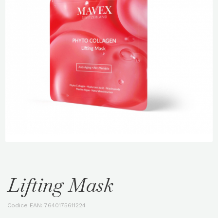
Lifting Mask
Codice EAN:
7640175611224