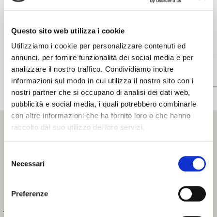
Vuoi una maschera idratante con una
potente azione antiage
Questo sito web utilizza i cookie
Utilizziamo i cookie per personalizzare contenuti ed
annunci, per fornire funzionalità dei social media e per
analizzare il nostro traffico. Condividiamo inoltre
MODO
PRINCIPI
AMBIENTE
informazioni sul modo in cui utilizza il nostro sito con i
D'USO
ATTIVI
nostri partner che si occupano di analisi dei dati web,
pubblicità e social media, i quali potrebbero combinarle
con altre informazioni che ha fornito loro o che hanno
raccolto dal suo utilizzo dei loro servizi.
Selezione
TRATTAMENTO - PHYTO COLLAGEN
Necessari
del
consenso
Preferenze
Antirughe e liftante