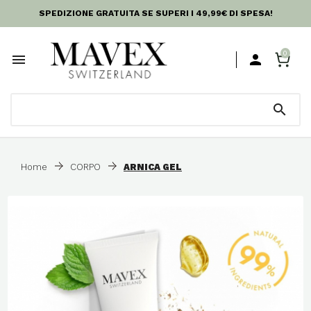
SPEDIZIONE GRATUITA SE SUPERI I 49,99€ DI SPESA!
0



Home
CORPO
ARNICA GEL