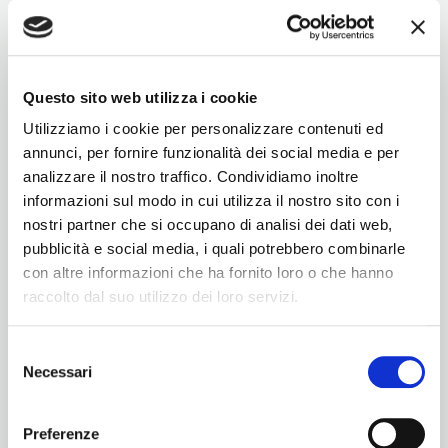
Questo sito web utilizza i cookie
Utilizziamo i cookie per personalizzare contenuti ed
Consegna rapida ( 1-3
Spedizione
Pagamenti sicuri
giorni lavorativi )
annunci, per fornire funzionalità dei social media e per
gratis da 49,99 €
analizzare il nostro traffico. Condividiamo inoltre
informazioni sul modo in cui utilizza il nostro sito con i
Perfetto se...
nostri partner che si occupano di analisi dei dati web,
pubblicità e social media, i quali potrebbero combinarle
con altre informazioni che ha fornito loro o che hanno
Hai fastidi dovuti a dolori muscolari e
raccolto dal suo utilizzo dei loro servizi.
contusioni
Selezione
Necessari
Cerchi un gel all'Arnica ad azione
del
potenziata
consenso
Preferenze