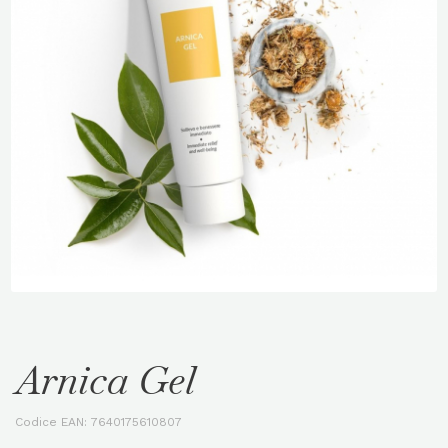
Arnica Gel
Codice EAN:
7640175610807