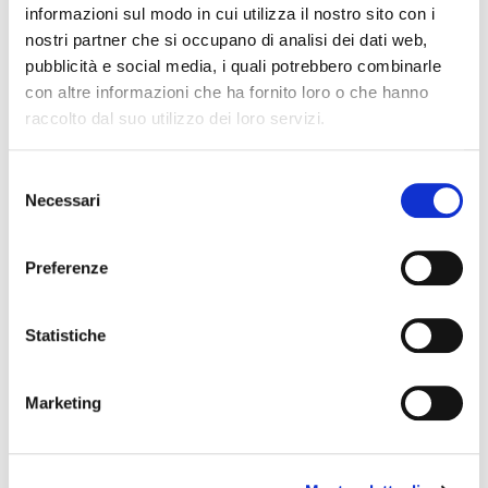
informazioni sul modo in cui utilizza il nostro sito con i
nostri partner che si occupano di analisi dei dati web,
pubblicità e social media, i quali potrebbero combinarle
con altre informazioni che ha fornito loro o che hanno
raccolto dal suo utilizzo dei loro servizi.
Selezione
Necessari
del
consenso
Preferenze
Per rispondere alla domanda di prima
Statistiche
quindi,
SI le creme anticellulite
funzionano se scelte con attenzione e
Marketing
applicate con costanza
. Come per ogni
prodotto cosmetico non possiamo
aspettarci risultati dall’oggi al domani ma