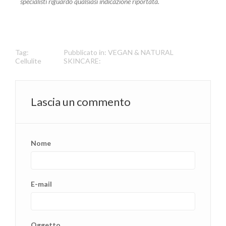
specialisti riguardo qualsiasi indicazione riportata.
Tag:
Pubblicato in:
VEGAN & NATURAL
Cellulite
SKINCARE:
Lascia un commento
Nome
E-mail
Oggetto