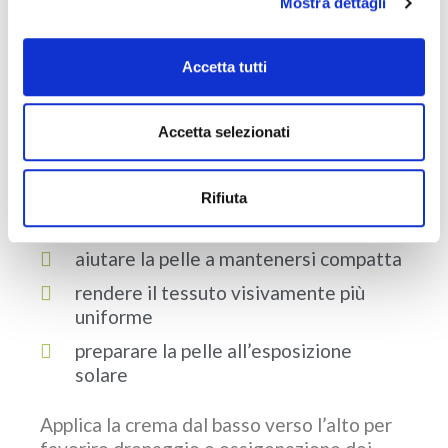
nel corso di qualche settimana. Una crema
Mostra dettagli
anticellulite applicata con costanza, una
volta al giorno sulle zone interessate per
Accetta tutti
ottenere risultati visibili nel corso delle
settimane. Questa ci aiuterà a:
Accetta selezionati
migliorare l’elasticità cutanea
Rifiuta
favorire la microcircolazione
superficiale
aiutare la pelle a mantenersi compatta
rendere il tessuto visivamente più
uniforme
preparare la pelle all’esposizione
solare
Applica la crema dal basso verso l’alto per