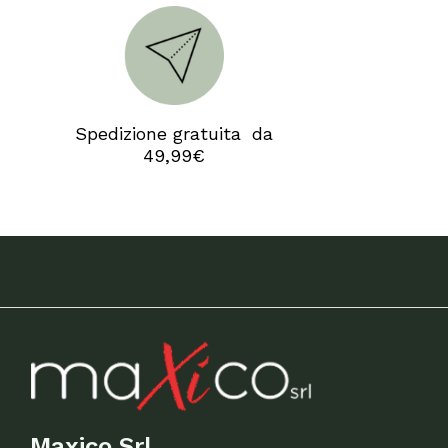
Camp
Spedizione gratuita da
49,99€
Maxico Srl.