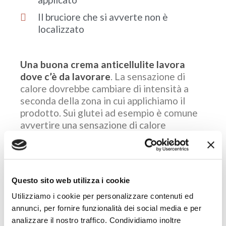
Il bruciore che si avverte non è
localizzato
Una buona crema anticellulite lavora
dove c’è da lavorare
. La sensazione di
calore dovrebbe cambiare di intensità a
seconda della zona in cui applichiamo il
prodotto. Sui glutei ad esempio è comune
avvertire una sensazione di calore
maggiore rispetto a quella che si può
percepire sugli stinchi o zone del nostro
corpo che presentano poca o nulla cellulite.
Se ti interessa approfondire questo
Questo sito web utilizza i cookie
argomento puoi leggere l’articolo:
“Quando
Utilizziamo i cookie per personalizzare contenuti ed
la crema anticellulite brucia”
annunci, per fornire funzionalità dei social media e per
analizzare il nostro traffico. Condividiamo inoltre