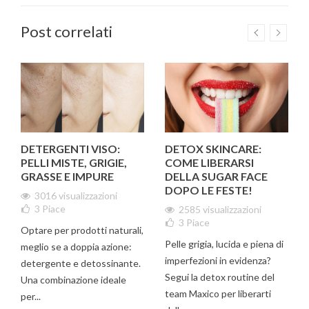
Post correlati
DETERGENTI VISO:
DETOX SKINCARE:
PELLI MISTE, GRIGIE,
COME LIBERARSI
GRASSE E IMPURE
DELLA SUGAR FACE
DOPO LE FESTE!
3016 visualizzazioni
3
Piace
2585 visualizzazioni
3
Piace
Optare per prodotti naturali,
Pelle grigia, lucida e piena di
meglio se a doppia azione:
imperfezioni in evidenza?
detergente e detossinante.
Segui la detox routine del
Una combinazione ideale
team Maxico per liberarti
per...