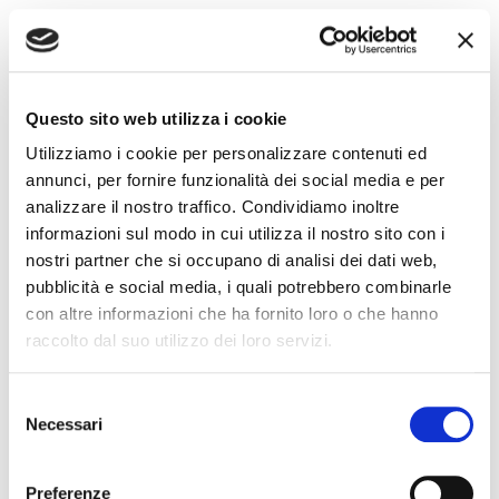
3. Crema nutriente
Questo sito web utilizza i cookie
Utilizziamo i cookie per personalizzare contenuti ed
annunci, per fornire funzionalità dei social media e per
Con la crema finiamo di rinforzare la barriera
analizzare il nostro traffico. Condividiamo inoltre
cutanea stimolando la capacità della pelle di
informazioni sul modo in cui utilizza il nostro sito con i
trattenere acqua.
nostri partner che si occupano di analisi dei dati web,
pubblicità e social media, i quali potrebbero combinarle
SI a un idratazione con creme
con altre informazioni che ha fornito loro o che hanno
professionali
a base di ingredienti
raccolto dal suo utilizzo dei loro servizi.
naturali ad azione idratante e nutriente.
Pantenolo, Burro di karitè, Ceramidi e
Selezione
Niacinamide sono perfetti per restituire
Necessari
del
morbidezza ed elasticità alla pelle con
consenso
risultati molto più veloci e performanti.
Preferenze