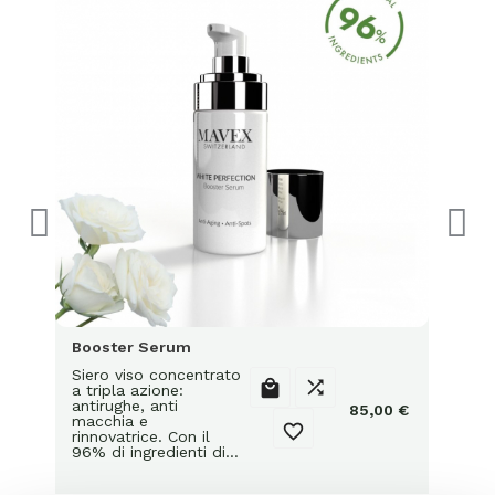
Siero 
azion
anti
0 €
ingre
Prev
il…
Booster Serum
Siero viso concentrato


a tripla azione:
antirughe, anti
85,00 €
macchia e

rinnovatrice. Con il
96% di ingredienti di…