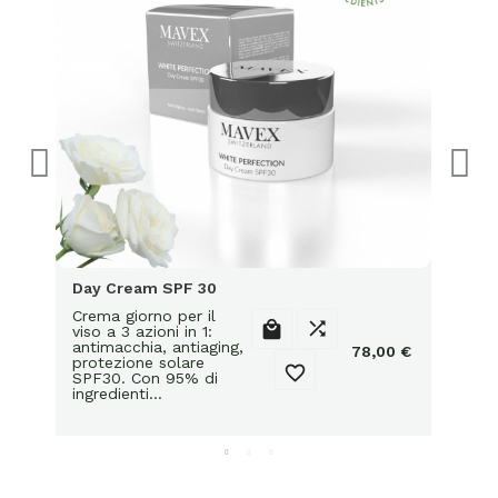
tonif
98% d
natur
Day Cream SPF 30
Crema giorno per il


viso a 3 azioni in 1:
antimacchia, antiaging,
78,00 €
protezione solare

SPF30. Con 95% di
ingredienti…