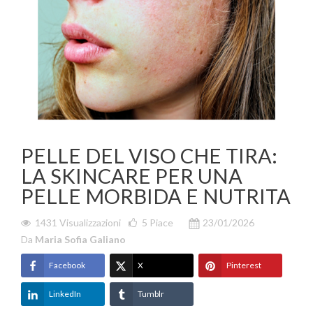
PELLE DEL VISO CHE TIRA:
LA SKINCARE PER UNA
PELLE MORBIDA E NUTRITA
1431 Visualizzazioni
5
Piace
23/01/2026
Da
Maria Sofia Galiano
Facebook
X
Pinterest
LinkedIn
Tumblr