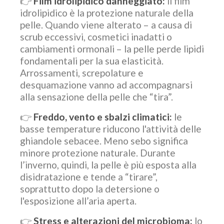
👉
Film idrolipidico danneggiato:
il film
idrolipidico è la protezione naturale della
pelle. Quando viene alterato – a causa di
scrub eccessivi, cosmetici inadatti o
cambiamenti ormonali – la pelle perde lipidi
fondamentali per la sua elasticità.
Arrossamenti, screpolature e
desquamazione vanno ad accompagnarsi
alla sensazione della pelle che “tira”.
👉
Freddo, vento e sbalzi climatici:
le
basse temperature riducono l'attività delle
ghiandole sebacee. Meno sebo significa
minore protezione naturale. Durante
l’inverno, quindi, la pelle è più esposta alla
disidratazione e tende a “tirare”,
soprattutto dopo la detersione o
l'esposizione all’aria aperta.
👉
Stress e alterazioni del microbioma:
lo