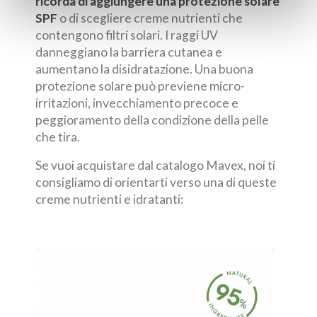
ricorda di aggiungere una
protezione solare
SPF
o di scegliere creme nutrienti che
contengono filtri solari. I raggi UV
danneggiano la barriera cutanea e
aumentano la disidratazione. Una buona
protezione solare può previene micro-
irritazioni, invecchiamento precoce e
peggioramento della condizione della pelle
che tira.
Se vuoi acquistare dal catalogo Mavex, noi ti
consigliamo di orientarti verso una di queste
creme nutrienti e idratanti:
Inten
Cre
Crema
a 4 a
0 €
lifti