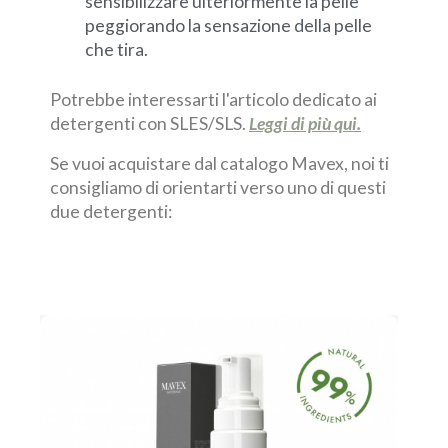
sensibilizzare ulteriormente la pelle
peggiorando la sensazione della pelle
che tira.
Potrebbe interessarti l'articolo dedicato ai
detergenti con SLES/SLS.
Leggi di più qui.
Se vuoi acquistare dal catalogo Mavex, noi ti
consigliamo di orientarti verso uno di questi
due detergenti:
Cle
Lat
idr
 €
per
e c
98%