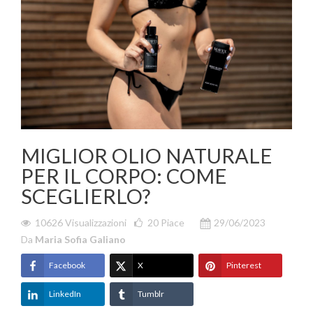
MIGLIOR OLIO NATURALE
PER IL CORPO: COME
SCEGLIERLO?
10626 Visualizzazioni
20
Piace
29/06/2023
Da
Maria Sofia Galiano
Facebook
X
Pinterest
LinkedIn
Tumblr