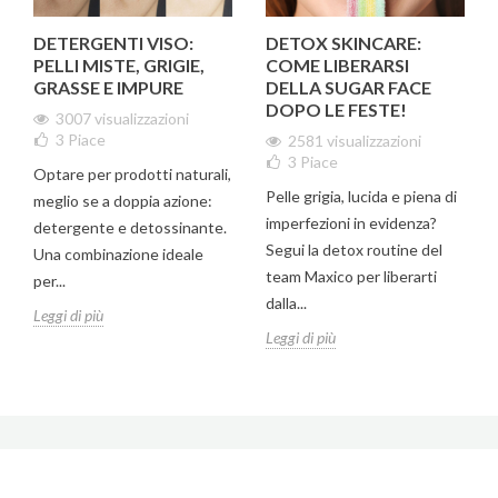
DETERGENTI VISO:
DETOX SKINCARE:
PELLI MISTE, GRIGIE,
COME LIBERARSI
GRASSE E IMPURE
DELLA SUGAR FACE
DOPO LE FESTE!
3007 visualizzazioni
3
Piace
2581 visualizzazioni
3
Piace
Optare per prodotti naturali,
Pelle grigia, lucida e piena di
meglio se a doppia azione:
imperfezioni in evidenza?
detergente e detossinante.
Segui la detox routine del
Una combinazione ideale
team Maxico per liberarti
per...
dalla...
Leggi di più
Leggi di più