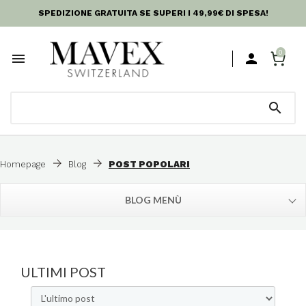
SPEDIZIONE GRATUITA SE SUPERI I 49,99€ DI SPESA!
0



Homepage
Blog
POST POPOLARI
BLOG MENÙ
ULTIMI POST