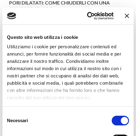
PORI DILATATI: COME CHIUDERLI CON UNA
SKINCARE AD HOC
3303 Visualizzazioni
189
È piaciuto
I pori dilatati sono alcuni degli inestetismi più odiati dalle pelli
giovani e mature. Oltre a rendere l’incarnato meno uniforme,
Questo sito web utilizza i cookie
tendono a riempirsi di impurità, tossine e smog, rendendo il
Utilizziamo i cookie per personalizzare contenuti ed
colorito della pelle più spento e meno luminoso.
annunci, per fornire funzionalità dei social media e per
analizzare il nostro traffico. Condividiamo inoltre
Leggi di più
informazioni sul modo in cui utilizza il nostro sito con i
nostri partner che si occupano di analisi dei dati web,
pubblicità e social media, i quali potrebbero combinarle
con altre informazioni che ha fornito loro o che hanno
raccolto dal suo utilizzo dei loro servizi.
Selezione
Necessari
del
consenso