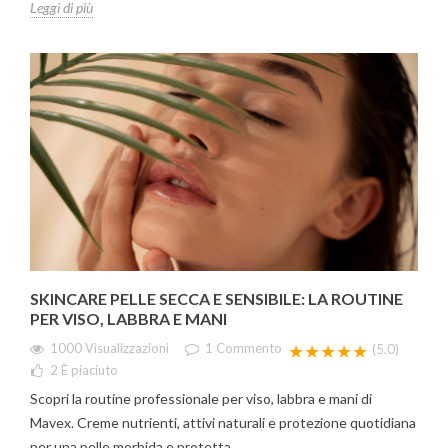
Leggi di più
SKINCARE PELLE SECCA E SENSIBILE: LA ROUTINE
PER VISO, LABBRA E MANI
1000 Visualizzazioni
1
Commento
★★★★★
(5.0)
2
È piaciuto
Scopri la routine professionale per viso, labbra e mani di
Mavex. Creme nutrienti, attivi naturali e protezione quotidiana
per una pelle morbida e protetta.