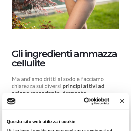
Gli ingredienti ammazza
cellulite
Ma andiamo dritti al sodo e facciamo
chiarezza sui diversi
principi attivi ad
azione rassodante, drenante,
elasticizzante e tonificante
che assieme,
vanno a comporre
la base di un'ottima
crema cellulite.
Questo sito web utilizza i cookie
Prima fra tutte,
l’azione brucia grassi
Utilizziamo i cookie per personalizzare contenuti ed