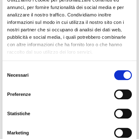
viene spesso raggiunta con l’inserimento in
annunci, per fornire funzionalità dei social media e per
formula di complessi attivi ad azione
analizzare il nostro traffico. Condividiamo inoltre
snellente che rallentano la formazione di
informazioni sul modo in cui utilizza il nostro sito con i
nuove cellule adipose, prevengono
nostri partner che si occupano di analisi dei dati web,
l’assorbimento dei grassi e ne stimolano la
pubblicità e social media, i quali potrebbero combinarle
combustione, riducendo i segni visibili della
con altre informazioni che ha fornito loro o che hanno
cellulite. Complessi di ingredienti unici che
raccolto dal suo utilizzo dei loro servizi.
solitamente le aziende tengono a tenere
segreti anche se
Gingko Biloba, Centella
Asiatica, Fucus, Caffeina, Rusco, Edera e
Selezione
Necessari
Betulla
sono sicuramente fra i principi
del
attivi ad azione drenante/stimolante più
consenso
utilizzati in commercio.
Preferenze
Un ruolo importante è anche quello svolto
dagli
oli essenziali
, spesso inseriti nelle
Statistiche
creme anticellulite
come potenziamento
all’attività degli ingredienti vegetali
soprannominati. Ecco quelli più preziosi:
Marketing