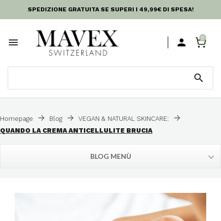
SPEDIZIONE GRATUITA SE SUPERI I 49,99€ DI SPESA!
0



Homepage
Blog
VEGAN & NATURAL SKINCARE:
QUANDO LA CREMA ANTICELLULITE BRUCIA
BLOG MENÙ