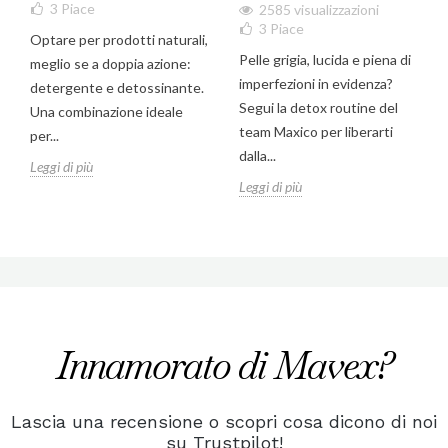
3
Piace
2585 visualizzazioni
3
Piace
Optare per prodotti naturali,
Pelle grigia, lucida e piena di
meglio se a doppia azione:
imperfezioni in evidenza?
detergente e detossinante.
Segui la detox routine del
Una combinazione ideale
team Maxico per liberarti
per...
dalla...
Leggi di più
Leggi di più
Innamorato di Mavex?
Lascia una recensione o scopri cosa dicono di noi
su Trustpilot!