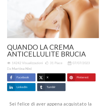
QUANDO LA CREMA
ANTICELLULITE BRUCIA
14242 Visualizzazioni
31
Piace
07/07/2023
Da
Martina Nini
Facebook
X
Pinterest
LinkedIn
Tumblr
Sei felice di aver appena acquistato la