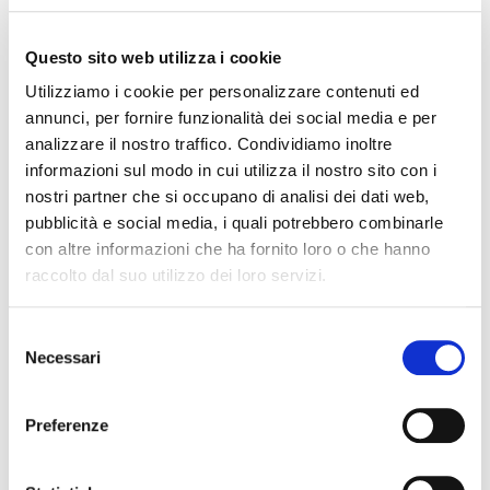
La tua pelle brucia o addirittura è arrossata dopo l’applicazione
della crema cellulite e ti chiedi se è normale? In questo articolo
Questo sito web utilizza i cookie
andiamo a scoprirlo assieme.
Utilizziamo i cookie per personalizzare contenuti ed
annunci, per fornire funzionalità dei social media e per
Leggi di più
analizzare il nostro traffico. Condividiamo inoltre
informazioni sul modo in cui utilizza il nostro sito con i
nostri partner che si occupano di analisi dei dati web,
pubblicità e social media, i quali potrebbero combinarle
con altre informazioni che ha fornito loro o che hanno
raccolto dal suo utilizzo dei loro servizi.
Selezione
Necessari
del
consenso
Preferenze
MIGLIOR OLIO NATURALE PER IL CORPO: COME
SCEGLIERLO?