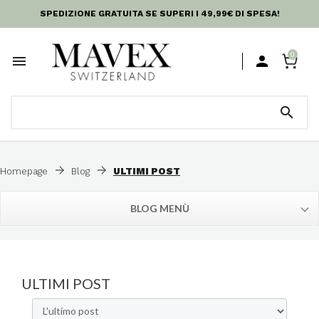
SPEDIZIONE GRATUITA SE SUPERI I 49,99€ DI SPESA!
0



Homepage
Blog
ULTIMI POST
BLOG MENÙ
ULTIMI POST