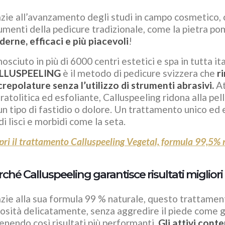
zie all’avanzamento degli studi in campo cosmetico, 
umenti della pedicure tradizionale, come la pietra p
erne, efficaci e più piacevoli
!
osciuto in più di 6000 centri estetici e spa in tutta it
LLUSPEELING
è il metodo di pedicure svizzera che
r
crepolature senza l’utilizzo di strumenti abrasivi.
At
ratolitica ed esfoliante, Calluspeeling ridona alla pel
un tipo di fastidio o dolore. Un trattamento unico ed
di lisci e morbidi come la seta.
pri il trattamento Calluspeeling Vegetal, formula 99,5% 
ché Calluspeeling garantisce risultati migliori
zie alla sua formula 99 % naturale, questo trattament
losità delicatamente, senza aggredire il piede come gl
enendo così risultati più performanti.
Gli attivi cont