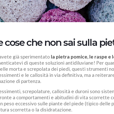
e cose che non sai sulla pi
avete già sperimentato
la pietra pomice, le raspe e 
enticatevi di queste soluzioni antidiluviane! Per qua
pelle morta e screpolata dei piedi, questi strumenti n
essimenti e le callosità in via definitiva, ma a reiter
uazione di partenza.
essimenti, screpolature, callosità e duroni sono sistem
fronte a comportamenti e abitudini di vita scorrette com
un peso eccessivo sulle piante del piede (tipico delle p
rire le
Arnica gel: a cosa
tura scorretta o la disidratazione.