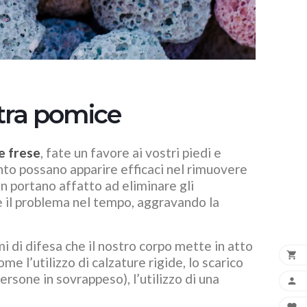
Leggi di più
Leggi di più
etra pomice
le frese
, fate un favore ai vostri piedi e
nto possano apparire efficaci nel rimuovere
on portano affatto ad eliminare gli
are il problema nel tempo, aggravando la
i di difesa che il nostro corpo mette in atto

e l’utilizzo di calzature rigide, lo scarico
ersone in sovrappeso), l’utilizzo di una

Miglior Olio Naturale
Cosmetici v