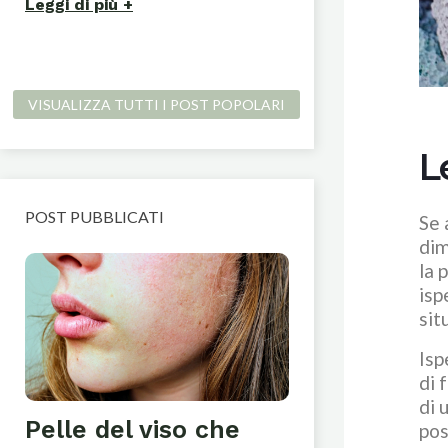
Leggi di più
VISUALIZZA TUTTI I POST POPOLARI
L
POST PUBBLICATI
Se 
dim
la 
isp
sit
Isp
di 
di 
Pelle del viso che
Come Indu
pos