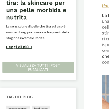
tira: la skincare per
Unghie Ve
Pot
una pelle morbida e
Rimedi Nat
La 
nutrita
efficaci
una
La sensazione di pelle che tira sul viso è
In questo articolo, 
cel
una dei disagi più comuni e frequenti della
principali della fragil
sti
stagione invernale. Molte...
illustrando i principi a
ri 
isp
Leggi di più
Leggi di più
sem
che
con
VISUALIZZA TUTTI I POST
PUBBLICATI
TAG DEL BLOG
ipercheratosi
bodycare