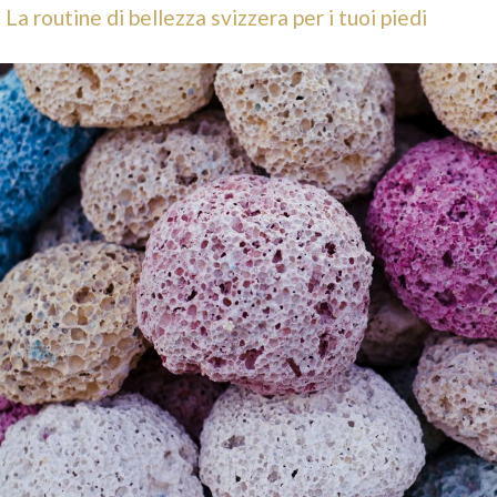
La routine di bellezza svizzera per i tuoi piedi
della
Quando la crema
a Calendula
anticellulite brucia
osciuta con il nome
La tua pelle brucia o addirittura è
is, in questo articolo
arrossata dopo l’applicazione della crema
 di uno dei...
cellulite e ti chiedi se è normale? In...
Leggi di più