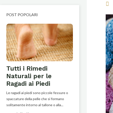
POST POPOLARI
I benefici 
Tutti i Rimedi
crema all
Naturali per le
Ragadi ai Piedi
Scientificamente con
di Calendula Officinal
Le ragadi ai piedi sono piccole fessure o
andremo alla scoperta
spaccature della pelle che si formano
solitamente intorno al tallone o alla...
Leggi di più