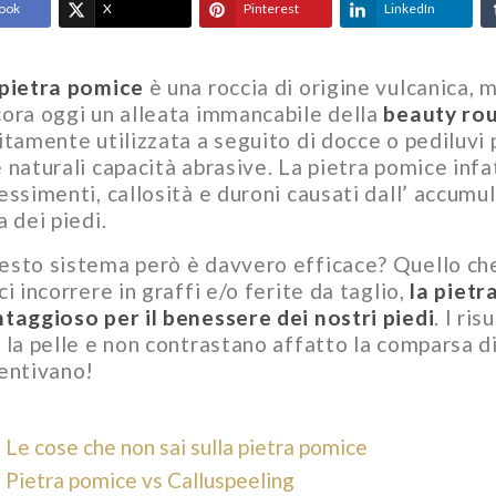
ook
X
Pinterest
LinkedIn
 pietra pomice
è una roccia di origine vulcanica,
ora oggi un alleata immancabile della
beauty rou
elle secca
Pelle del viso che
itamente utilizzata a seguito di docce o pediluvi p
: la
tira: la skincare per
 naturali capacità abrasive. La pietra pomice infa
r viso,
una pelle morbida e
essimenti, callosità e duroni causati dall’ accumul
mani
nutrita
a dei piedi.
rofessionale per
La sensazione di pelle che tira sul viso
sto sistema però è davvero efficace? Quello che m
i di Mavex. Creme
è una dei disagi più comuni e frequenti
urali e protezione...
della stagione invernale. Molte...
ci incorrere in graffi e/o ferite da taglio,
la pietr
taggioso per il benessere dei nostri piedi
. I ri
Leggi di più
 la pelle e non contrastano affatto la comparsa di 
entivano!
Le cose che non sai sulla pietra pomice
Pietra pomice vs Calluspeeling