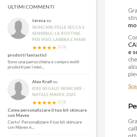
ULTIMI COMMENTI
Gra
str
teresa
su
mod
SKINCARE PELLE SECCA E
SENSIBILE: LA ROUTINE
Con
PER VISO, LABBRA E MANI
CA
★★★★★
(5.0)
e s
prodotti fantastici
che
Sono una parrucchiera e compro molti
alc
prodotti per i miei...
pie
Alex Krell
su
Sco
IDEE REGALO SKINCARE -
NATALE MAVEX 2025
★★★★★
(5.0)
Per
Come personalizzare il tuo kit skincare
con Mavex
Gra
Certo! Personalizzare il tuo kit skincare
con Mavex è...
cal
ott