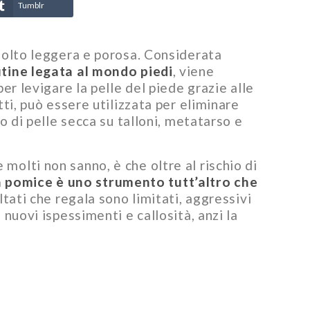
Tumblr
 molto leggera e porosa. Considerata
tine legata al mondo piedi
, viene
Un 2025 di novità in
Idee regalo
er levigare la pelle del piede grazie alle
casa Mavex!
- Natale M
tti, può essere utilizzata per eliminare
Un altro anno magnifico si è concluso
In cerca di idee regal
o di pelle secca su talloni, metatarso e
e quale momento migliore di Natale
tuo Natale? La solu
per ripercorrerlo assieme passo
essere un kit di bell
passo? In...
la...
olti non sanno, è che oltre al rischio di
Leggi di più
Leggi di più
a pomice è uno strumento tutt’altro che
sultati che regala sono limitati, aggressivi
nuovi ispessimenti e callosità, anzi la