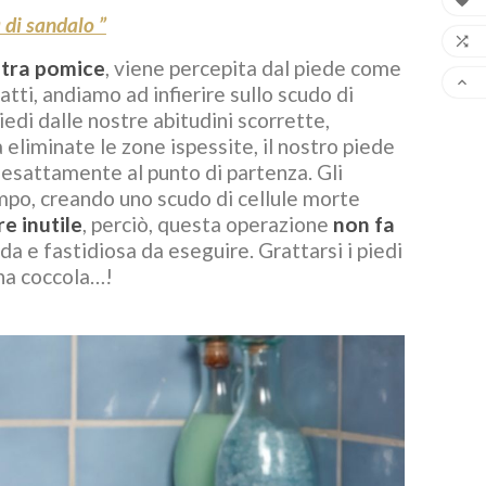

per il corpo: come
cosa sono?
 di sandalo ”
sceglierlo?

Cosmetici amici della p
etra pomice
, viene percepita dal piede come
ecco in che cosa consi

Quali sono le caratteristiche che deve
tti, andiamo ad infierire sullo scudo di
vegan! Scospi assieme a 
avere un buon olio corpo naturale? E i
iedi dalle nostre abitudini scorrette,
principi migliori a cui fare...
Leggi di più
 eliminate le zone ispessite, il nostro piede
 esattamente al punto di partenza. Gli
Leggi di più
mpo, creando uno scudo di cellule morte
e inutile
, perciò, questa operazione
non fa
 e fastidiosa da eseguire. Grattarsi i piedi
una coccola…!