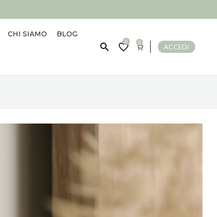
CHI SIAMO
BLOG
0
0


ACCEDI