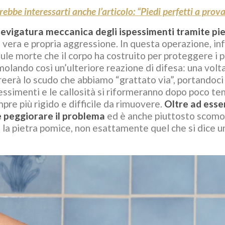
locemente:
serve?
rebbe interessarti anche l’articolo: “Piedi perfetti a prova
urali
Scopri il segreto del rimedio naturale più
levigatura meccanica degli ispessimenti tramite pi
vecchio di tutti contro contusioni e dolori
 vera e propria aggressione. In questa operazione, infa
muscolari. Oggi andiamo alla...
esploreremo le cause
lule morte che il corpo ha costruito per proteggere i p
ità ungueale,
Leggi di più
molando così un’ulteriore reazione di difesa: una volta
ttivi naturali...
creerà lo scudo che abbiamo “grattato via”, portandoci
essimenti e le callosità si riformeranno dopo poco te
pre più rigido e difficile da rimuovere.
Oltre ad esser
 peggiorare il problema
ed è anche piuttosto scomoda
 la pietra pomice, non esattamente quel che si dice 