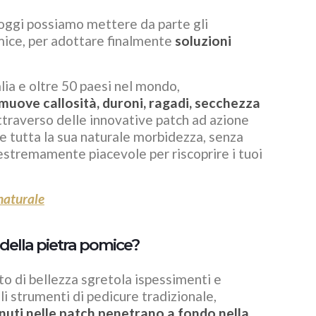
oggi possiamo mettere da parte gli
omice, per adottare finalmente
soluzioni
alia e oltre 50 paesi nel mondo,
imuove callosità, duroni, ragadi, secchezza
traverso delle innovative patch ad azione
le tutta la sua naturale morbidezza, senza
 estremamente piacevole per riscoprire i tuoi
naturale
 della pietra pomice?
o di bellezza sgretola ispessimenti e
i strumenti di pedicure tradizionale,
enuti nelle patch penetrano a fondo nella